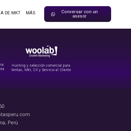
Conversar con un
IA DE MKT
MÁS
asesor
ara
Hunting y selección comercial para
nte
Ventas, Mkt, CX y Servicio al Cliente
60
ntasperu.com
ima, Perú