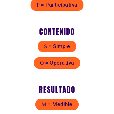
P
= Participativa
CONTENIDO
S
= Simple
O
= Operativa
RESULTADO
M
= Medible