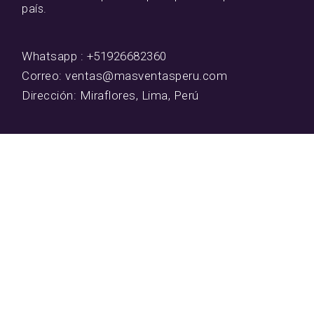
país.
Whatsapp : +51926682360
Correo: ventas@masventasperu.com
Dirección: Miraflores, Lima, Perú